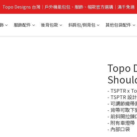
Topo Designs 台灣｜戶外機能包包、服飾、帽款官方選購｜滿千免運
飾
服飾配件
後背包款
斜肩包/側背包
其他包袋配件
Topo D
Shou
- TSPTR x
- TSPTR
- 可調節織帶
- 背帶可取
- 前斜開拉鍊
- 附有車燈帶
- 內部口袋