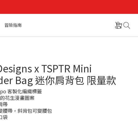
冒險指南
esigns x TSPTR Mini
lder Bag 迷你肩背包 限量款
 Topo 客製化編織標籤
 設計的花生漫畫圖案
肩帶
下變腰帶，斜背包可變腰包
口袋