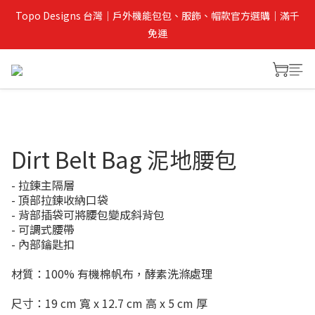
Topo Designs 台灣｜戶外機能包包、服飾、帽款官方選購｜滿千
免運
Dirt Belt Bag 泥地腰包
- 拉鍊主隔層
- 頂部拉鍊收納口袋
- 背部插袋可將腰包變成斜背包
- 可調式腰帶
- 內部鑰匙扣
材質：100% 有機棉帆布，酵素洗滌處理
尺寸：19 cm 寬 x 12.7 cm 高 x 5 cm 厚