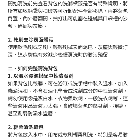
開始清洗前先查看背包的洗滌標籤是否有特殊說明，將
所有如收納袋與扣環等可拆卸配件全部移除，再將背包
倒置、內外層翻開，拍打出可能塞在邊縫與口袋裡的沙
粒、碎屑與灰塵。
2. 乾刷去除表面髒污
使用軟毛刷或牙刷，輕輕刷掉表面泥巴、灰塵與輕微汙
漬，這步驟能有效減少後續清洗時的髒污殘留。
二、如何完整清洗背包
1. 以溫水浸泡搭配中性清潔劑
如果背包比較髒，可在浴缸或洗手槽中裝入溫水，加入
幾滴溫和、不含石油化學合成洗劑成分的中性清潔劑，
請勿使用像是漂白水、衣物柔軟精、一般洗衣精等，這
些清潔用品清潔力太強，會破壞背包的黏著劑、接縫，
甚至削弱防潑水塗層。
2. 輕柔清洗背包
將背包放入水中，用布或軟刷輕柔刷洗，特別是容易髒