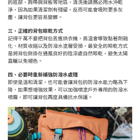
的底部、肩帶與背板等地區，清洗後請務必用水沖乾
淨，因為如果清潔劑有殘留，反而可能會吸附更多灰
塵，讓背包更容易變髒。
三、正確的背包晾乾方式
記得千萬不要把背包丟進烘衣機，高溫會導致黏著劑融
化、材質收縮以及防潑水塗層受損，最安全的晾乾方式
是將背包倒掛在通風良好的陰涼處自然晾乾，避免太陽
直曬以免褪色。
四、必要時重新補強防潑水處理
即使是溫和清潔，也可能會讓背包的防潑水能力略為下
降，如果想增強效果，可以加強噴塗戶外專用的防潑水
噴霧，即可讓背包再度具備抗水保護。