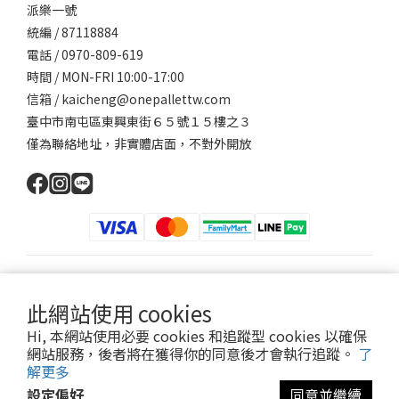
派樂一號
統編 / 87118884
電話 / 0970-809-619
時間 / MON-FRI 10:00-17:00
信箱 / kaicheng@onepallettw.com
臺中市南屯區東興東街６５號１５樓之３
僅為聯絡地址，非實體店面，不對外開放
$
TWD
繁體中文
此網站使用 cookies
Hi, 本網站使用必要 cookies 和追蹤型 cookies 以確保
網站服務，後者將在獲得你的同意後才會執行追蹤。
了
提醒您，我們不會以電話或簡訊方式通知變更付款方式。
解更多
設定偏好
同意並繼續