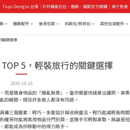
Topo Designs 台灣｜戶外機能包包、服飾、帽款官方選購｜滿千免運
飾
服飾配件
後背包款
斜肩包/側背包
其他包袋配件
行的關鍵選擇
TOP 5，輕裝旅行的關鍵選擇
2025-10-23
，而是隨身物品的「雜亂無章」，當你需要快速拿出護照、車票
亂的瞬間，相信許多旅人都深有同感。
具備三個要素：輕巧、多變設計與收納靈活。輕巧能減輕長時間
則確保你能將常用物品分門別類，並隨手可輕鬆拿取。無論是短
，都能成為你移動中的得力助手。