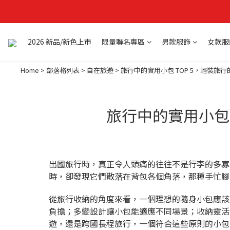
2026 新品/新色上市
限量聯名專區
男款服飾
女款服
Home
>
部落格列表
>
自在旅遊
>
旅行中的實用小包 TOP 5，輕裝旅
旅行中的實用小包 
出國旅行時，真正令人頭痛的往往不是行李的多寡
時，卻發現它們散落在背包各個角落，那種手忙腳
從旅行收納的角度來看，一個理想的隨身小包應該
負擔；多變設計讓小包能適應不同場景；收納靈活
遊，還是跨國長程旅行，一個符合這些原則的小包