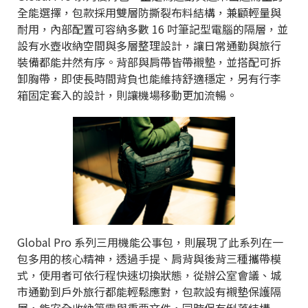
全能選擇，包款採用雙層防撕裂布料結構，兼顧輕量與
耐用，內部配置可容納多數 16 吋筆記型電腦的隔層，並
設有水壺收納空間與多層整理設計，讓日常通勤與旅行
裝備都能井然有序。背部與肩帶皆帶襯墊，並搭配可拆
卸胸帶，即使長時間背負也能維持舒適穩定，另有行李
箱固定套入的設計，則讓機場移動更加流暢。
Global Pro 系列三用機能公事包，則展現了此系列在一
包多用的核心精神，透過手提、肩背與後背三種攜帶模
式，使用者可依行程快速切換狀態，從辦公室會議、城
市通勤到戶外旅行都能輕鬆應對，包款設有襯墊保護隔
層，能安全收納筆電與重要文件，同時保有俐落結構