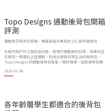
Topo Designs 通勤後背包開箱
評測
通勤族日常背包首選，機能與設計兼具的 25L 城市後背包
在城市與戶外之間自由切換，是現代通勤族的日常，如果你正
在尋找一款適合上班通勤、短途出差與日常生活的後背包，
Topo Designs 的通勤後背包會是一個好選擇，這款後背包擁有
25 公升容量，兼顧俐落外型、耐用材質與實用收納，延續
2026-01-08
Topo Designs 一貫融合戶外精神與城市機能的設計風格，適合
長時間穿梭於城市中的使用情境。簡約外型結合戶外基因，城
市穿搭也毫不違和
Topo Designs 通勤後背包在外型上維持品牌標誌性的簡約輪
各年齡層學生都適合的後背包