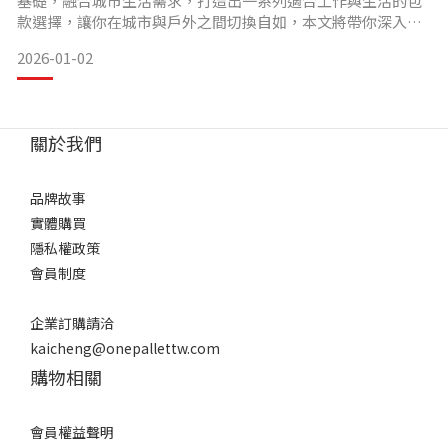
基礎，融合城市生活需求，打造出一系列適合工作與生活的包
款選擇，讓你在城市與戶外之間切換自如，本文將帶你深入了
解如何挑選最適合自己的 Topo Designs 工作日常後背包。步
2026-01-02
驟1：前開式還是上掀式？
選包的第一步，可以先從開口方式來選擇，Topo Designs 有部
分包款都同時提供前開式與上掀式設計，差別主要在使用習
關於我們
品牌故事
實體購買
隱私權政策
會員制度
企業訂購請洽
kaicheng@onepallettw.com
購物相關
會員權益聲明