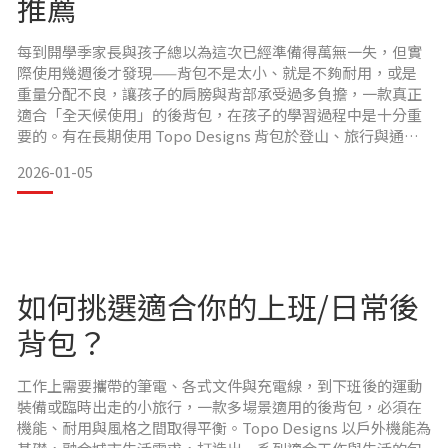
推薦
每到開學季家長與孩子總以為這次已經準備得萬無一失，但實
際使用幾週後才發現——背包不是太小、就是不夠耐用，或是
重量分配不良，讓孩子的肩膀與背部承受過多負擔，一款真正
適合「全天候使用」的後背包，在孩子的學習過程中是十分重
要的。有在長期使用 Topo Designs 背包於登山、旅行與通勤
的化，也會發現這些原本為戶外設計的機能背包，其實非常適
2026-01-05
合作為學生書包使用，以下介紹幾款包型，正是能夠成為學生
書包的理想選擇。
漫遊者科技背包 Rover Pack Tech｜適合需要攜帶筆電的中學
以上學生
對於需要
如何挑選適合你的上班/日常後
背包？
工作上需要攜帶的筆電、各式文件與充電線，到下班後的運動
裝備或臨時出走的小旅行，一款多場景適用的後背包，必須在
機能、耐用與風格之間取得平衡。Topo Designs 以戶外機能為