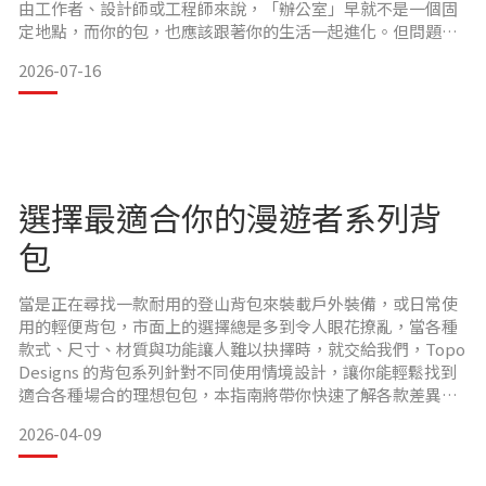
由工作者、設計師或工程師來說，「辦公室」早就不是一個固
定地點，而你的包，也應該跟著你的生活一起進化。但問題來
了，遠端工作的包，跟一般通勤包、旅行包的需求完全不同，
2026-07-16
本文將帶你從實際使用場景出發，整理遠端上班族選包的 5 個
關鍵指標，以及最值得推薦的幾款選擇。遠端上班族的包，和
一般包差在哪？
在咖啡廳工作，你的包一天可能要做到這些事：
選擇最適合你的漫遊者系列背
包
當是正在尋找一款耐用的登山背包來裝載戶外裝備，或日常使
用的輕便背包，市面上的選擇總是多到令人眼花撩亂，當各種
款式、尺寸、材質與功能讓人難以抉擇時，就交給我們，Topo
Designs 的背包系列針對不同使用情境設計，讓你能輕鬆找到
適合各種場合的理想包包，本指南將帶你快速了解各款差異，
幫助你選出最適合自己的漫遊者系列包款。當正在尋找一款耐
2026-04-09
用的登山背包來裝載戶外裝備，或日常使用的輕便背包，市面
上的選擇總是多到令人眼花撩亂，當各種款式、尺寸、材質與
功能讓人難以抉擇時，就交給我們，Topo Design